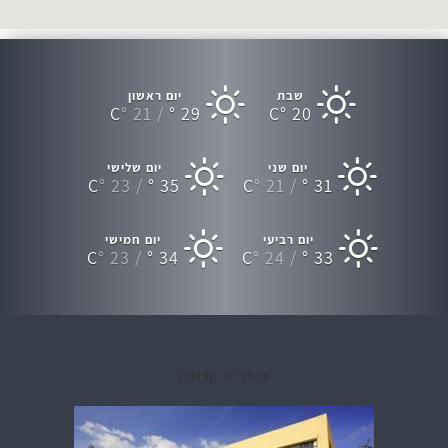
שבת
יום ראשון
C
21 °
29 °
C
20 °
יום שני
יום שלישי
C
23 °
35 °
C
21 °
31 °
יום רביעי
יום חמישי
C
23 °
34 °
C
24 °
33 °
צימרים קריבין