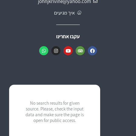
johnjkrivine@yahoo.com
איך מגיעים
עקבו אחרינו
Krivine's Guesthouse
Typically replies within a day
No search results for given
source. Please, check the input
data and make sure the page is
open for public access.